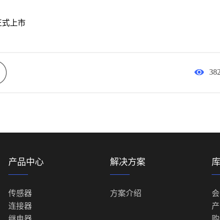
接器正式上市
38
产品中心
解决方案
传感器
方案介绍
会
连接器
产
继电器
购