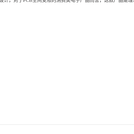
直叠放设计，对于PCB空间受限的消费类电子产品而言，这款产品是理