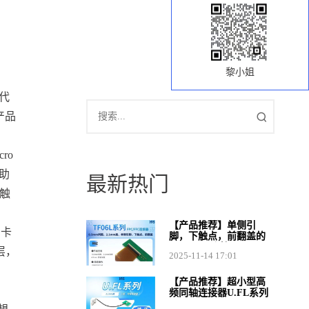
黎小姐
一代
产品
ro
助
最新热门
触
【产品推荐】单侧引
的卡
脚，下触点，前翻盖的
FPC/FFC连接器TF06L
层，
2025-11-14 17:01
系列
【产品推荐】超小型高
频同轴连接器U.FL系列