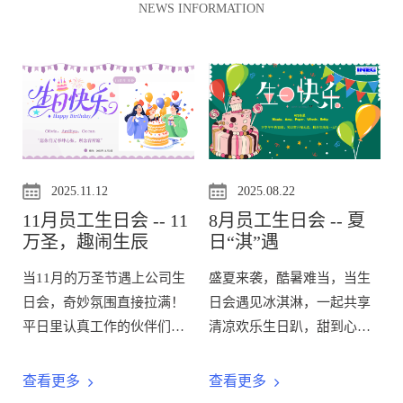
NEWS INFORMATION
2025.11.12
2025.08.22
11月员工生日会 -- 11
8月员工生日会 -- 夏
万圣，趣闹生辰
日“淇”遇
当11月的万圣节遇上公司生
盛夏来袭，酷暑难当，当生
日会，奇妙氛围直接拉满！
日会遇见冰淇淋，一起共享
平日里认真工作的伙伴们，
清凉欢乐生日趴，甜到心坎
此刻纷纷化身小精灵，南瓜
里。↓GOGO↓
灯、齐齐上阵。在这欢乐的
查看更多
查看更多
现场，我们为寿星们送上最