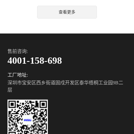
特别的祝福。新的一岁，愿
查看更多
大家如万圣节勇士般无畏前
行，工作难题统统“退散”，
事业顺遂，生活也像万圣节
糖果，满是甜蜜惊喜！
售前咨询:
4001-158-698
工厂地址:
深圳市宝安区西乡街道固戍开发区泰华梧桐工业园9B二
层