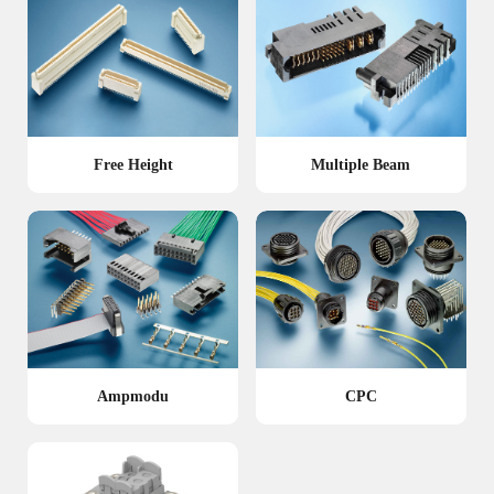
Free Height
Multiple Beam
Ampmodu
CPC