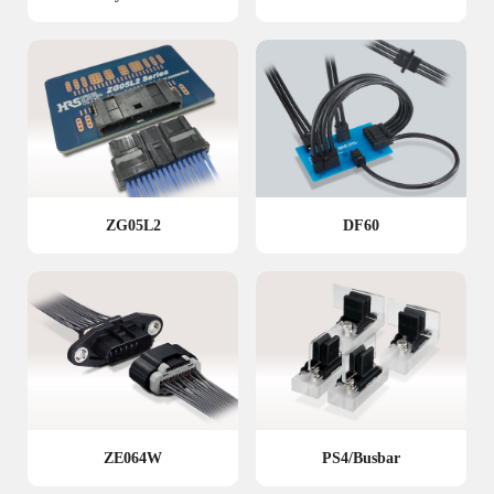
ZG05L2
DF60
ZE064W
PS4/Busbar